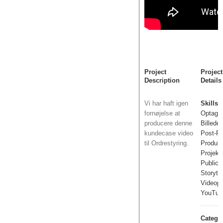
Project
Project
Description
Details
Vi har haft igen
Skills 
fornøjelse at
Optagel
producere denne
Billeder
kundecase video
Post-Pr
til Ordrestyring.
Produkt
Projekt
Publici
Storytel
Videopr
YouTub
Categor