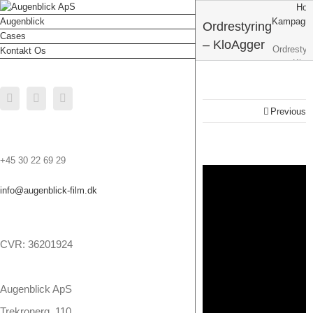
Ho
Augenblick
Kampagne
Ordrestyring
Cases
– KloAgger
Ordrestyr
Kontakt Os
KloA
Facebook
Linkedin
Youtube
Previous
+45 30 22 69 29
info@augenblick-film.dk
CVR: 36201924
Augenblick ApS
Trekronerg. 110