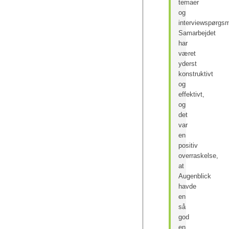
temaer
og
interviewspørgsm
Samarbejdet
har
været
yderst
konstruktivt
og
effektivt,
og
det
var
en
positiv
overraskelse,
at
Augenblick
havde
en
så
god
en