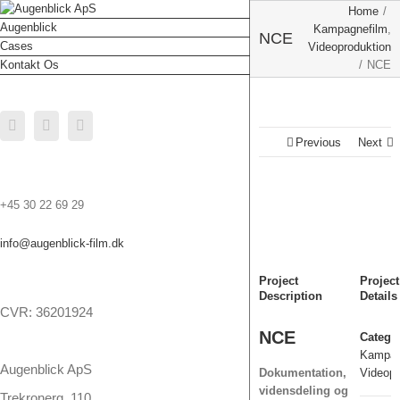
Home
/
Augenblick
Kampagnefilm
,
NCE
Cases
Videoproduktion
Kontakt Os
/
NCE
Facebook
Linkedin
Youtube
Previous
Next
+45 30 22 69 29
info@augenblick-film.dk
Project
Project
Description
Details
CVR: 36201924
NCE
Categor
Kampag
Augenblick ApS
Dokumentation,
Videopr
vidensdeling og
Trekronerg. 110