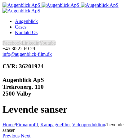
Augenblick
Cases
Kontakt Os
Facebook
Linkedin
Youtube
+45 30 22 69 29
info@augenblick-film.dk
CVR: 36201924
Augenblick ApS
Trekronerg. 110
2500 Valby
Levende sanser
Home
/
Firmaprofil
,
Kampagnefilm
,
Videoproduktion
/
Levende
sanser
Previous
Next